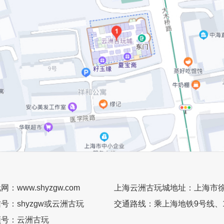
：www.shyzgw.com
上海云洲古玩城地址：上海市徐
号：shyzgw或云洲古玩
交通路线：乘上海地铁9号线、1
频号：云洲古玩