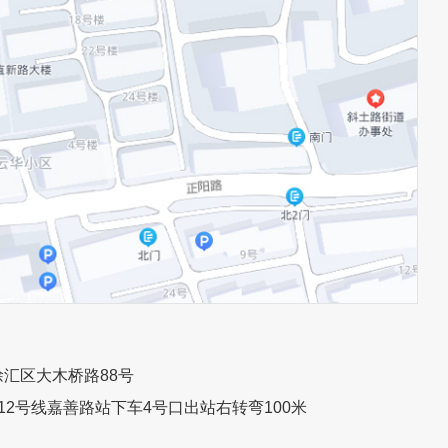
汇区大木桥路88号
2号线嘉善路站下车4号口出站右转弯100米