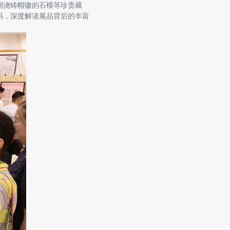
期浇铸帽徽的石模等珍贵藏
码，深度解读展品背后的丰富