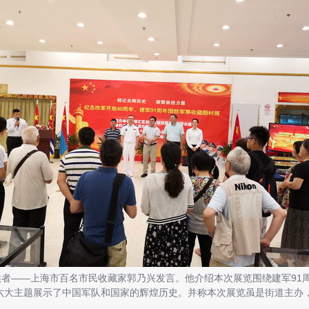
——上海市百名市民收藏家郭乃兴发言。他介绍本次展览围绕建军91周
六大主题展示了中国军队和国家的辉煌历史。并称本次展览虽是街道主办