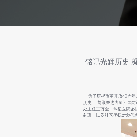
铭记光辉历史 
为了庆祝改革开放40周年
历史、 凝聚奋进力量》国
处主任王万金，常征医院泌
莉璟，以及社区优抚对象代