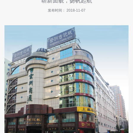
崭新面貌，扬帆起航
快
讯
发布时间： 2018-11-07
招
商
指
南
投
诉
与
建
议
关
于
我
们