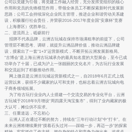
公司以党建为引领，将党建工作融入经营，充分发挥党组织的核心
作用和党员的先锋模范作用，带领全体员工不断探索新时代发展新
思路；公司工会持续深化企业民主管理，推进企业和谐劳动关系建
设，积极履行社会责任，并荣获2016-2017年度全国“安康杯”竞赛
（上海赛区）优胜单位。
二、逆流而上，砥砺前行
招牌不代表品牌，云洲古玩城在保持市场满租率的前提下，公司
管理层不断思考、调研，就提升云洲品牌价值，推动云洲品牌建
设，摸索出了一套“1+3”运营新模式，不断开拓云洲发展新格局。
“古博会”是上海云洲古玩城承办的最具知名度的大型展会，至今已成
功举办了十届，已成为沪上一张靓丽的文化名片，为古玩行业发展
和交流起到了积极推动作用。
网上微店是云洲古玩城运营新模式之一，自2018年6月正式上线
运营以来，获得不少藏家的认可和支持，也标志着云洲古玩城向电
子商务领域拓展。
为了给古玩行业业内人士搭建一个交流交易的专业化平台，云洲
古玩城于2018年9月增设“周四露天淘宝集市”，得到了业内藏家的极
大认可，摊位供不应求。
三、任重道远，不忘初心
云洲人正在通过不断的努力，持续在“三年行动计划”中“打卡”。在
未来云洲将继续秉持“摸着石头过河——踩稳一步，再迈一步”的探索
精神，牢牢抓住工作主线，把自身的特点和竞争力做出来，追求卓