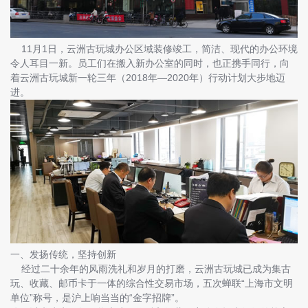
11月1日，云洲古玩城办公区域装修竣工，简洁、现代的办公环境
令人耳目一新。员工们在搬入新办公室的同时，也正携手同行，向
着云洲古玩城新一轮三年（2018年—2020年）行动计划大步地迈
进。
一、发扬传统，坚持创新
经过二十余年的风雨洗礼和岁月的打磨，云洲古玩城已成为集古
玩、收藏、邮币卡于一体的综合性交易市场，五次蝉联“上海市文明
单位”称号，是沪上响当当的“金字招牌”。