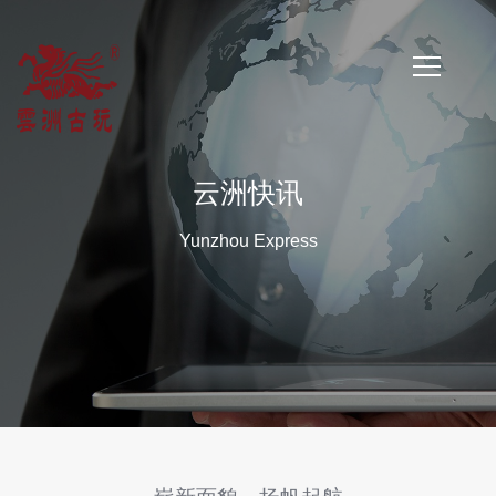
首
页
云洲快讯
公
Yunzhou Express
司
简
介
公
司
新
闻
云
洲