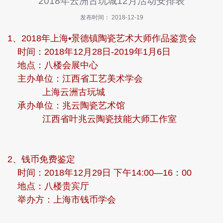
2018年云洲古玩城12月活动安排表
快
讯
发布时间： 2018-12-19
1、2018年上海•景德镇陶瓷艺术大师作品鉴赏会
招
商
时间：2018年12月28日-2019年1月6日
指
地点：八楼会展中心
南
主办单位：江西省工艺美术学会
上海云洲古玩城
投
诉
承办单位：兆云陶瓷艺术馆
与
江西省叶兆云陶瓷技能大师工作室
建
议
关
2、钱币免费鉴定
于
时间：2018年12月29日 下午14:00—16：00
我
地点：八楼贵宾厅
们
举办方：上海市钱币学会