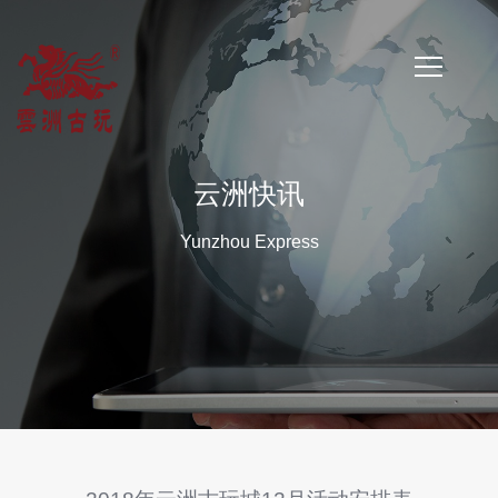
首
页
云洲快讯
公
Yunzhou Express
司
简
介
公
司
新
闻
云
洲