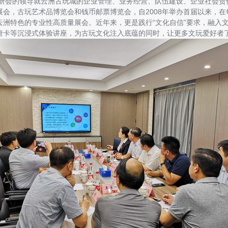
研会的领导就云洲古玩城的企业管理、业务经营、队伍建设、企业社会责
展会，古玩艺术品博览会和钱币邮票博览会，自2008年举办首届以来，
云洲特色的专业性高质量展会。近年来，更是践行“文化自信”要求，融入
唐卡等沉浸式体验讲座，为古玩文化注入底蕴的同时，让更多文玩爱好者