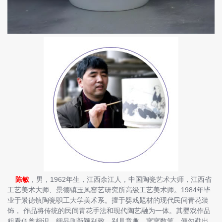
陈敏
，男，1962年生，江西余江人，中国陶瓷艺术大师，江西省
工艺美术大师、景德镇玉凤窑艺研究所高级工艺美术师。1984年毕
业于景德镇陶瓷职工大学美术系。擅于婴戏题材的现代民间青花装
饰， 作品将传统的民间青花手法和现代陶艺融为一体。其婴戏作品
粗看似曾相识，细品则新颖别致，别具意趣，寥寥数笔，便勾勒出