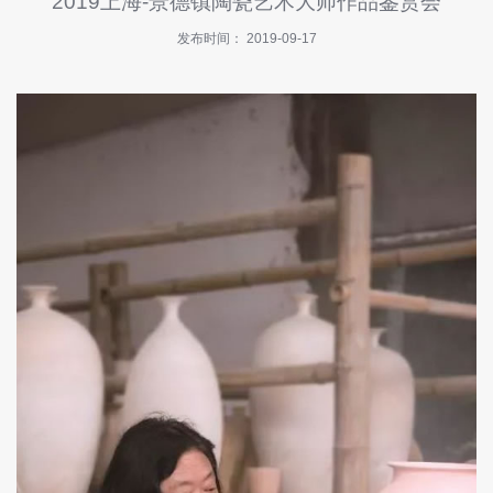
2019上海-景德镇陶瓷艺术大师作品鉴赏会
快
讯
发布时间： 2019-09-17
招
商
指
南
投
诉
与
建
议
关
于
我
们