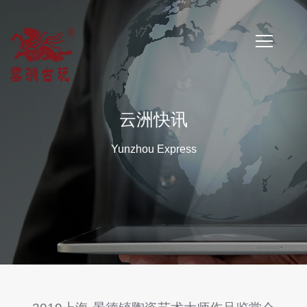
首
页
云洲快讯
公
Yunzhou Express
司
简
介
公
司
新
闻
云
洲