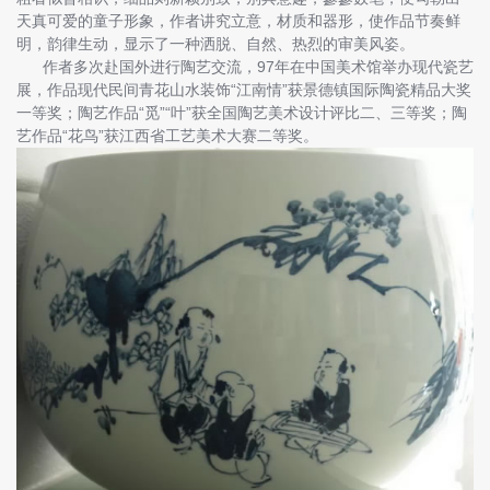
天真可爱的童子形象，作者讲究立意，材质和器形，使作品节奏鲜
明，韵律生动，显示了一种洒脱、自然、热烈的审美风姿。
作者多次赴国外进行陶艺交流，97年在中国美术馆举办现代瓷艺
展，作品现代民间青花山水装饰“江南情”获景德镇国际陶瓷精品大奖
一等奖；陶艺作品“觅”“叶”获全国陶艺美术设计评比二、三等奖；陶
艺作品“花鸟”获江西省工艺美术大赛二等奖。