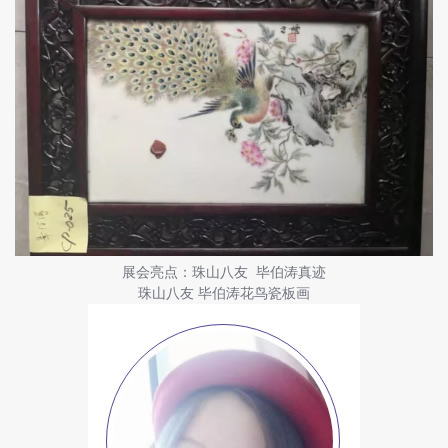
展会亮点：珠山八友 毕伯涛真迹
珠山八友 毕伯涛花鸟瓷板画