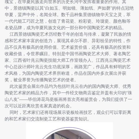
瑰宝，在华夏民族走向世界的历史长河中发挥着重要的作用。其
中，景德镇陶瓷以其“白如玉、明如镜、薄如纸、声如磬”的特点冠绝
华夏，蜚声中外，名闻全球。数千品种集景德镇物华天宝之灵，萃
一代代能工巧匠之慧，创造了青花瓷、粉彩瓷、玲珑瓷、颜色釉等
名瓷品牌，成为华夏民族文化的一部分和中国陶瓷艺术的精品。
江西景德镇陶瓷艺术历经数千年的创造与传承，凝聚了民族的情
感和艺术家丰富的创造力，展现其卓尔不群、异彩纷呈的特性，作
品不仅具有极高的使用价值、艺术鉴赏价值，还具有极高的投资和
收藏价值，令世界瞩目。特别是中国书画陶瓷艺术大师、著名陶艺
家、江西省叶兆云陶瓷技能大师工作室领办人、江西兆云陶瓷艺术
中心总设计师叶兆云先生功底深厚，画路宽广，作品具有鲜明的艺
术风格，为国内陶瓷艺术界所称道，作品在国内外多次展出并获
奖，被业界誉为传播陶瓷艺术的使者。
此次鉴赏会展出作品均为包括叶兆云在内的国内陶瓷大师、优秀
陶瓷艺术家的精品力作，其中一件经文物商店鉴定并盖有火印的“珠
山八友”——毕伯涛花鸟瓷板画将首次亮相鉴赏会，为我们提供了一
次可以近距离欣赏名家真迹的机会。
同时，艺术家们还将现场展示瓷板绘画技艺，观众们可以零距离
的和艺术家们交流制瓷工艺和瓷器鉴赏知识。