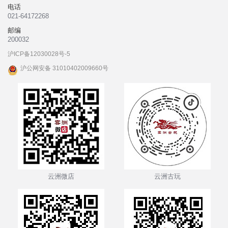
电话
021-64172268
邮编
200032
沪ICP备12030028号-5
沪公网安备 31010402009660号
云洲微店
云洲古玩