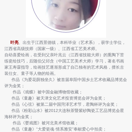
叶亮
、出生于江西景德镇，本科毕业（艺术系），获学士学位，
江西省高级技师（国家一级）、江西省工艺美术师。
自幼喜爱绘画，在受到父亲叶兆云（江西省技能大师）的熏陶下苦
练瓷绘技巧，后随伯父邱含（中国工艺美术大师）学习，著名书画
家王寿霖指导，绘画技艺逐渐形成了自己独有的艺术风格，擅长古
装仕女、童子等人物的绘画。
作品《为爱花荫独坐久》被首届阜阳中国乡土艺术收藏品博览会
评为金奖；
作品《戏蝶》被中国金融博物馆收藏；
作品《童趣》被天津文化艺术投资博览会评为金奖；
作品《心弦》被第二届中国菏泽艺术节，君陶杯评为金奖；
作品《粉彩山水》被2012大连秋茶暨紫砂陶瓷工艺品博览会星
海杯评为金奖；
作品《婴戏图》被河北美术馆收藏；
作品《童趣》“大爱瓷魂·情系雅安”奉献爱心中拍卖；