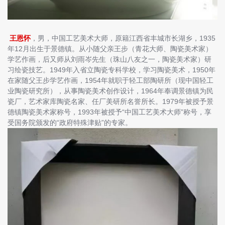
王恩怀
，男，中国工艺美术大师，原籍江西省丰城市长湖乡，1935
年12月出生于景德镇。从小随父亲王步（青花大师、陶瓷美术家）
学艺作画，后又师从刘雨岑先生（珠山八友之一，陶瓷美术家）研
习绘瓷技艺。1949年入省立陶瓷专科学校，学习陶瓷美术，1950年
在家随父王步学艺作画，1954年就职于轻工部陶研所（现中国轻工
业陶瓷研究所），从事陶瓷美术创作设计，1964年奉调景德镇为民
瓷厂，艺术家库陶瓷名家、任厂美研所名誉所长。1979年被授予景
德镇陶瓷美术家称号，1993年被授予“中国工艺美术大师”称号，享
受国务院颁发的“政府特殊津贴”的专家。