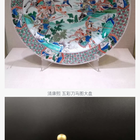
清康熙 五彩刀马图大盘