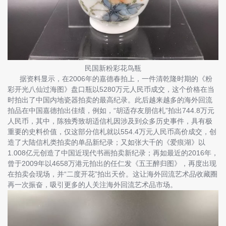
民国新粉彩花鸟瓶
据资料显示，在2006年的嘉德春拍上，一件清乾隆时期的《粉
彩开光八仙过海图》盘口瓶以5280万元人民币成交，这个价格在当
时拍出了中国内地瓷器拍卖的最高纪录。此后越来越多的海外回流
拍品在中国嘉德拍出佳绩，例如，“胡适存友朋信札”拍出744.8万元
人民币，其中，陈独秀致胡适信札因涉及到众多历史事件，具有极
重要的史料价值，仅这部分信札就以554.4万元人民币高价成交，创
造了大陆信札类拍卖的单品新纪录；又如张大千的《爱痕湖》以
1.008亿元创造了中国近现代书画拍卖新纪录；再如最近的2016年，
曾于2009年以4658万港元拍出的任仁发《五王醉归图》，再度出现
在拍卖会现场，并“二度开花”拍出天价。这让海外回流艺术品收藏圈
再一次振奋，吸引更多的人关注海外回流艺术品市场。