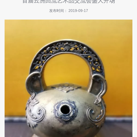
首届云洲回流艺术品交流会盛大开场
快
讯
发布时间： 2019-09-17
招
商
指
南
投
诉
与
建
议
关
于
我
们