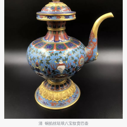
清 铜掐丝珐琅八宝纹贲巴壶