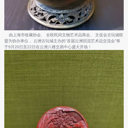
由上海市收藏协会、 全联民间文物艺术品商会、 文促会古玩城联
盟为协办单位， 云洲古玩城主办的“首届云洲回流艺术品交流会”将
于9月20日至22日在云洲八楼交易中心盛大开场！