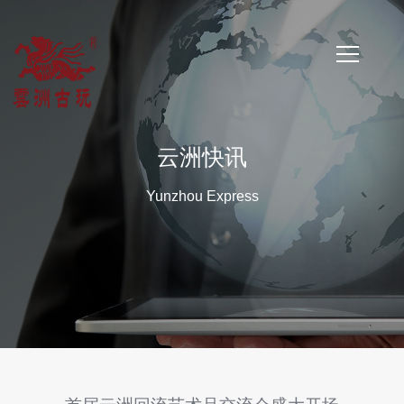
首
页
云洲快讯
公
Yunzhou Express
司
简
介
公
司
新
闻
云
洲