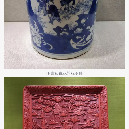
明崇祯青花婴戏图罐