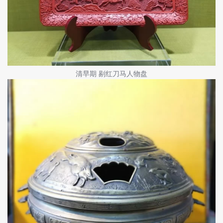
清早期 剔红刀马人物盘