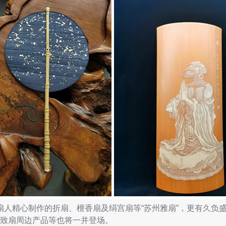
人精心制作的折扇、檀香扇及绢宫扇等“苏州雅扇”，更有久负盛
致扇周边产品等也将一并登场。