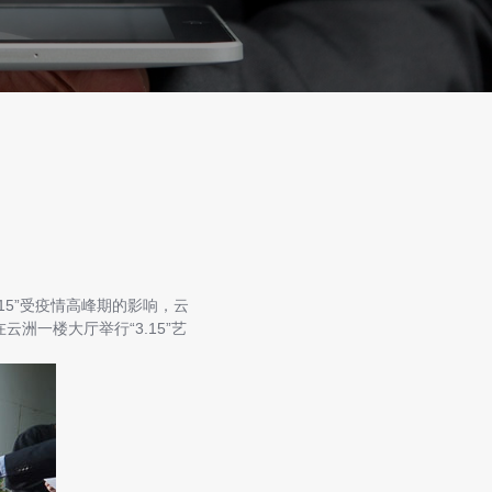
5”受疫情高峰期的影响，云
一楼大厅举行“3.15”艺