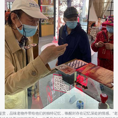
赏，品味老物件带给他们的独特记忆，唤醒封存在记忆深处的情感。“老