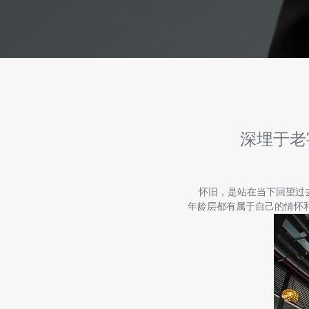
深埋于老
怀旧，是站在当下回望过去
年龄层都有属于自己的情怀