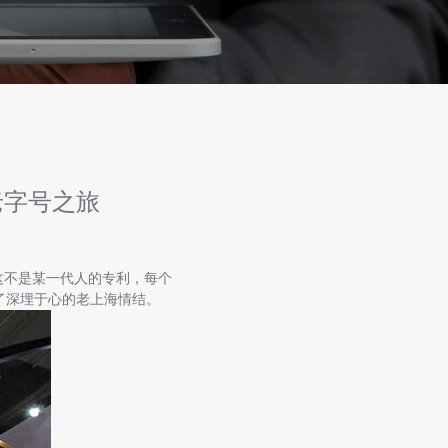
老字号之旅
这不是某一代人的专利，每个
了深埋于心的老上海情结。