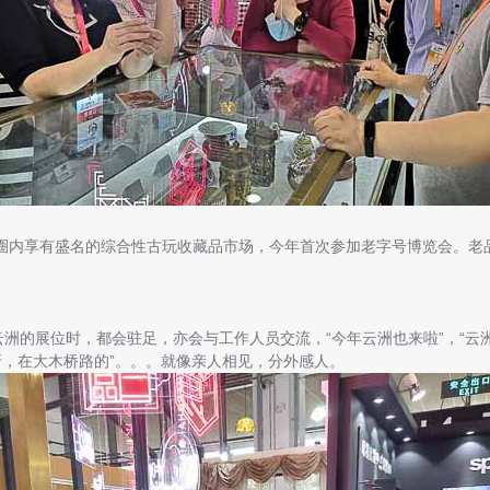
内享有盛名的综合性古玩收藏品市场，今年首次参加老字号博览会。老
洲的展位时，都会驻足，亦会与工作人员交流，“今年云洲也来啦”，“云
呀，在大木桥路的”。。。就像亲人相见，分外感人。