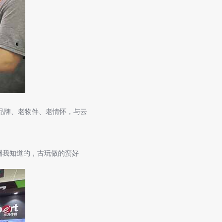
品牌、老物件、老情怀，与云
洲我知道的，古玩做的蛮好