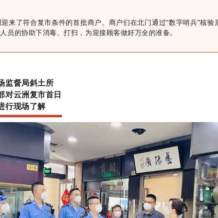
洲迎来了符合复市条件的首批商户。商户们在北门通过“数字哨兵”核验
洁人员的协助下消毒、打扫，为迎接顾客做好万全的准备。
场监督局斜土所
部
对云洲复市首日
进行现场了解