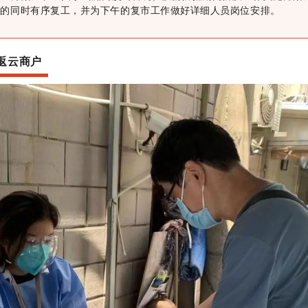
作的同时有序复工，并为下午的复市工作做好详细人员岗位安排。
返云商户