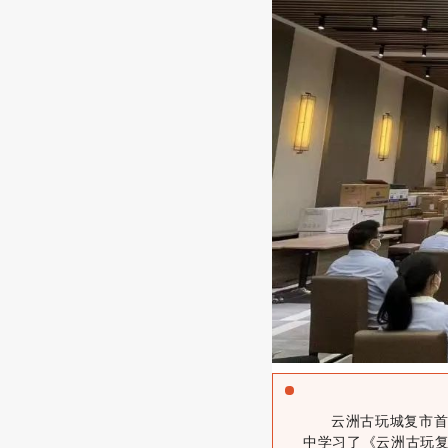
云洲古玩城复市
中学习了《云洲古玩