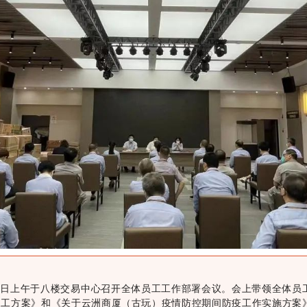
首日上午于八楼交易中心召开全体员工工作部署会议。会上带领全体员
复工方案》和《关于云洲商厦（古玩）疫情防控期间防疫工作实施方案