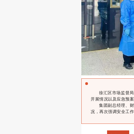
徐汇区市场监督局
开展情况以及应急预
集团副总经理、
况，再次强调安全工作