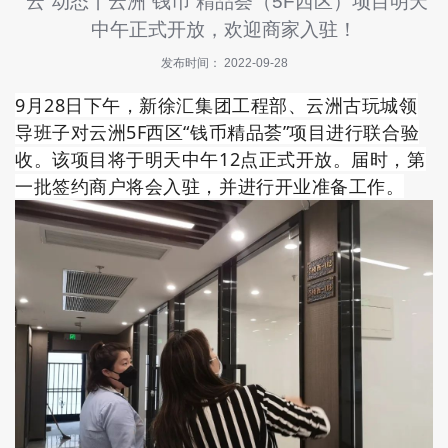
“云”动态丨云洲“钱币”精品荟（5F西区）项目明天
快
中午正式开放，欢迎商家入驻！
讯
发布时间： 2022-09-28
招
商
9月28日下午，新徐汇集团工程部、云洲古玩城领
指
导班子对云洲5F西区“钱币精品荟”项目进行联合验
南
收。该项目将于明天中午12点正式开放。届时，第
一批签约商户将会入驻，并进行开业准备工作。
投
诉
与
建
议
关
于
我
们