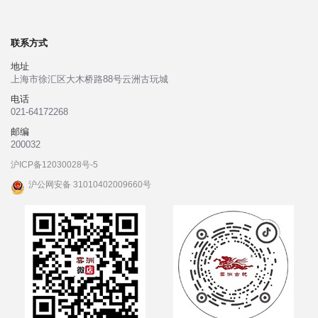
联系方式
地址
上海市徐汇区大木桥路88号云洲古玩城
电话
021-64172268
邮编
200032
沪ICP备12030028号-5
沪公网安备 31010402009660号