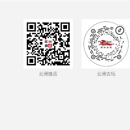
云洲微店
云洲古玩