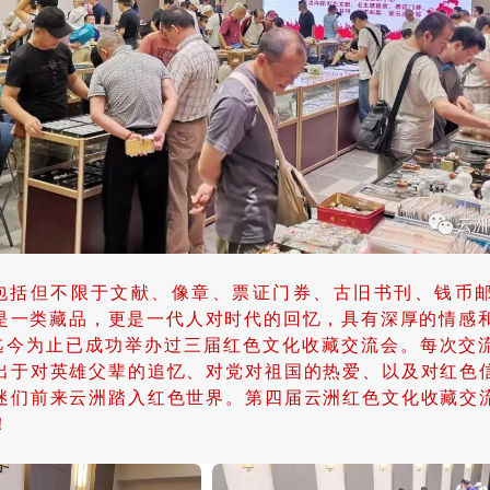
包括但不限于文献、像章、票证门券、古旧书刊、钱币
是一类藏品，更是一代人对时代的回忆，具有深厚的情感
迄今为止已成功举办过三届红色文化收藏交流会。每次交
出于对英雄父辈的追忆、对党对祖国的热爱、以及对红色
迷们前来云洲踏入红色世界。第四届云洲红色文化收藏交
！