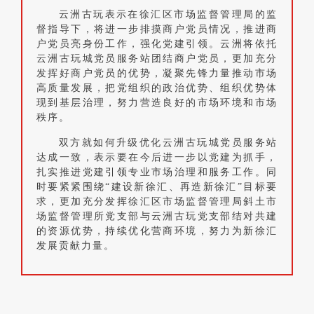
云洲古玩表示在徐汇区市场监督管理局的监
督指导下，将进一步排摸商户党员情况，推进商
户党员亮身份工作，强化党建引领。云洲将依托
云洲古玩城党员服务站团结商户党员，更加充分
发挥好商户党员的优势，凝聚先锋力量推动市场
高质量发展，把党组织的政治优势、组织优势体
现到基层治理，努力营造良好的市场环境和市场
秩序。
双方就如何升级优化云洲古玩城党员服务站
达成一致，表示要在今后进一步以党建为抓手，
扎实推进党建引领专业市场治理和服务工作。同
时要紧紧围绕“建设新徐汇、再造新徐汇”目标要
求，更加充分发挥徐汇区市场监督管理局
斜土市
场监督管理所党支部
与云洲古玩党支部结对共建
的资源优势，持续优化营商环境，努力为新徐汇
发展贡献力量。