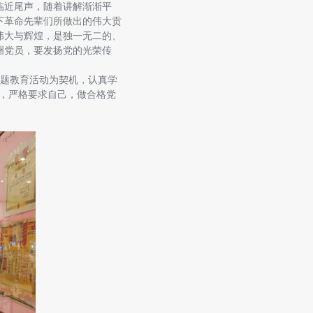
临近尾声，随着讲解渐渐平
下革命先辈们所做出的伟大贡
伟大与辉煌，是独一无二的、
洲党员，要发扬党的光荣传
主题教育活动为契机，认真学
份，严格要求自己，做合格党