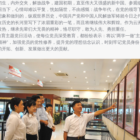
初生，内外交夹，解放战争，建国初期，直至伟大又强盛的新中国。参观
回当下，心情却难以平复，恍如隔世，不由感慨：战争年代，在党的领导
想象和做到的，纵观世界历史，中国共产党和中国人民解放军铸就今日之
在历史的长河里写下了浓眉重彩的一笔，而且将继续伟大和辉煌。作为云
发热，继承先辈们大无畏的精神，恪尽职守，敢为人先、勇担重任。
教育主题党日活动，使每位党员深受教育，都纷纷表示：将以“两学一做”
话精神”，加强党员的党性修养，提升党的理想信念认识，时刻牢记党员身
的开拓、创新、发展做出更大的贡献。