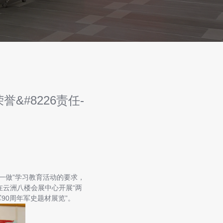
&#8226责任-
一做”学习教育活动的要求，
在云洲八楼会展中心开展“两
军90周年军史题材展览”。