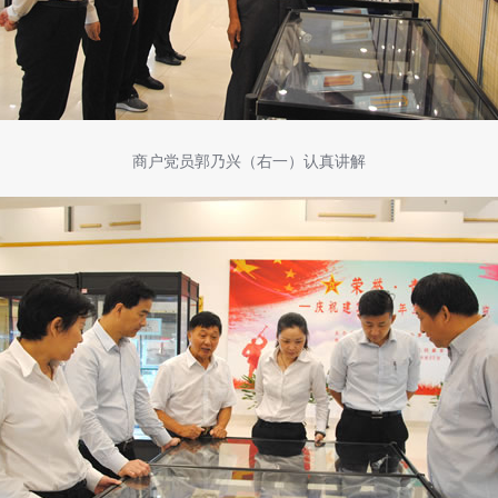
商户党员郭乃兴（右一）认真讲解