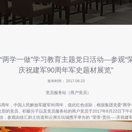
两学一做”学习教育主题党日活动—参观“荣誉
庆祝建军90周年军史题材展览”
发布时间： 2017-08-23
党员服务站（商户党员）
周年，中国人民解放军建军90周年，值此红色佳际，根据集团党委“两学
部的党员、积极分子以及党员服务站的商户党员于2017年8月22日下午
，参观由徐汇斜土街道和云洲古玩城携手举办的 “荣誉·责任----庆祝建