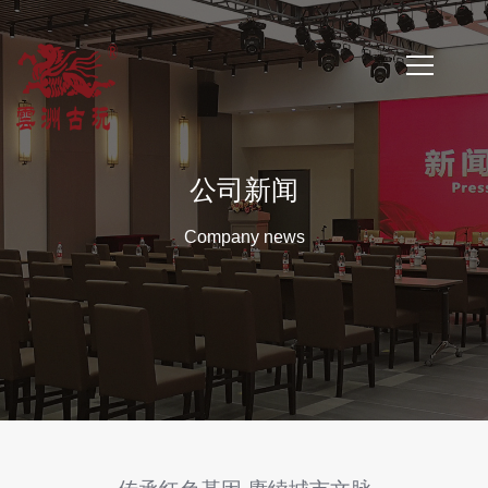
首
页
公司新闻
公
Company news
司
简
介
公
司
新
闻
云
洲