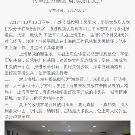
传承红色基因 赓续城市文脉
快
讯
发布时间： 2017-10-24
2017年10月13日下午，市场支部按照上级要求，组织党员及入党
招
积极分子在6楼会议室，通过视频认真观看习近平同志在上海系列报
商
道集。大家一致认为,习近平同志在上海工作、生活的7个月又4天的
指
难忘经历，倾注了习近平同志在上海的工作风格和为民情怀；他主
南
抓上海工作，并提出了具体要求：
一、 上海是党的诞生地，号召上海全体党员坚定理想信念，牢记
投
历史使命，传承好红色基因，建设好党的纪念场馆，要使上海成为
诉
中央的一个点，推进改革创新，抓好关键少数，探索党建新格局；
与
当好改革排头兵，创新发展先行者。
建
二、 对上海城市精神提炼概括为“海纳百川，追求卓越、开明睿
议
智、大气谦和”十六字方针，要把上海未来发展放在全国发展的大格
局中，上海有责任，有条件继续当好改革开放的排头兵，城市精神
关
是城市文明进步的强大精神动力。
于
三、 真正的政绩在老百姓的口碑里，要动真情，下真功夫，深入
我
到群众中去，听民意，纳明智，团结最大多数人，让上海人民的生
们
活过得更美丽。