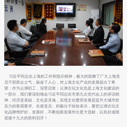
习近平同志在上海的工作和指示精神，极大的鼓舞了广大上海党
员干部群众士气，振奋了人心，对上海文化产业的发展提出了希
望；作为云洲职工，深受启发；云洲古玩文化也是上海文化建设的
一部分，我们要深刻领会习近平同志在市第九次党代会上的讲话精
神，经济是基础，文化是灵魂，实现文化繁荣发展是提升大城市软
实力的客观要求。在座党员，积极分子纷纷表示，要把云洲古玩文
化品牌维护好，发展好，不断创新发展作出更大贡献，以良好成绩
迎接十九大的胜利召开！