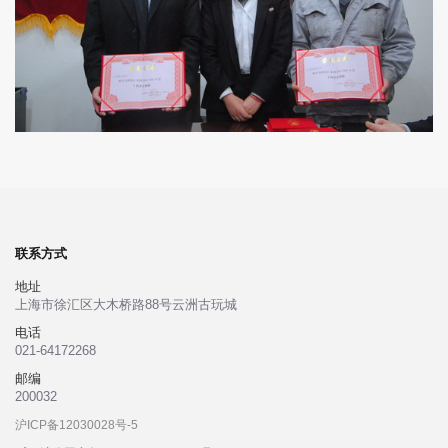
联系方式
地址
上海市徐汇区大木桥路88号云洲古玩城
电话
021-64172268
邮编
200032
沪ICP备12030028号-5