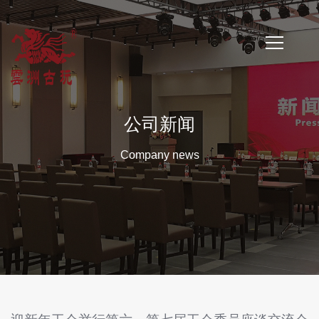
首
页
公司新闻
公
Company news
司
简
介
公
司
新
闻
云
洲