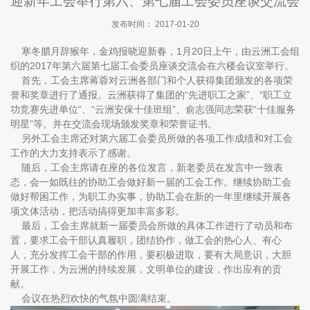
迎新年工会举行第六、第七届工会委员座谈交流会
快
讯
发布时间： 2017-01-20
寒冬腊月辞猴年，金鸡报晓迎新春，1月20日上午，由云洲工会组
招
织的2017年第六届第七届工会委员座谈交流会在六楼会议室举行。
商
首先，工会主席蒋蓉对云洲各部门和个人获得集团颁发的各项荣
指
誉和奖章进行了通报。云洲获得了集团的“先进职工之家”、“职工立
南
功竞赛先进单位”、“云洲安保十佳班组”、俞志强同志荣获“十佳服务
明星”等。并在交流会现场颁发奖章和荣誉证书。
投
另外工会主席还对第六届工会委员所做的各项工作成绩和对工会
诉
工作的大力支持表示了感谢。
与
随后，工会主席请在座的各位发言，新老委员在发言中一致表
建
态，会一如既往的协助工会做好新一届的工会工作。继续协助工会
议
做好帮困工作，为职工办实事，协助工会在新的一年里继续开展各
项文体活动，把活动搞得更加丰富多彩。
关
最后，工会主席就新一届委员会所做的具体工作进行了动员和布
于
置，要求工会干部认真履职，团结协作，做工会的热心人、有心
我
人，充分发挥工会干部的作用，要积极进取，要有大局意识，大胆
们
开展工作，为云洲的持续发展，文明单位的建设，作出应有的贡
献。
会议在热烈欢快的气氛中圆满结束。