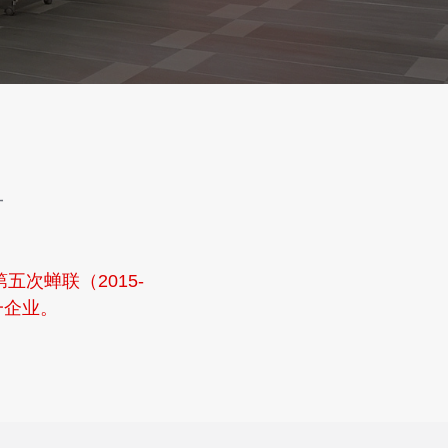
号
次蝉联（2015-
一企业。