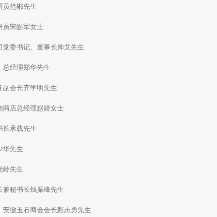
研员范郴先生
研员宋皓军女士
司党委书记、董事长帅戈先生
、总经理郑华先生
务副会长齐学明先生
物商店总经理赵婧女士
书长承载先生
少华先生
晓岭先生
长兼秘书长钱振峰先生
、安徽玉石商会会长彭志勇先生