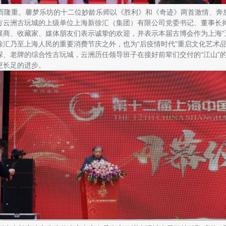
隆重。馨梦乐坊的十二位妙龄乐师以《胜利》和《奇迹》两首激情、奔
方云洲古玩城的上级单位上海新徐汇（集团）有限公司党委书记、董事长
展商、收藏家、媒体朋友们表示诚挚的欢迎，并表示本届古博会作为上海“
徐汇乃至上海人民的重要消费节庆之外，也为“后疫情时代”重启文化艺术
深、老牌的综合性古玩城，云洲历任领导班子在接好前辈们交付的“江山”
更长足的进步。