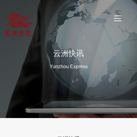
首
页
云洲快讯
公
Yunzhou Express
司
简
介
公
司
新
闻
云
洲