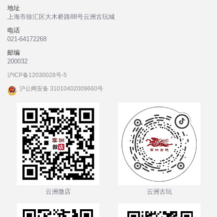
地址
上海市徐汇区大木桥路88号云洲古玩城
电话
021-64172268
邮编
200032
沪ICP备12030028号-5
沪公网安备 31010402009660号
云洲微店
云洲古玩