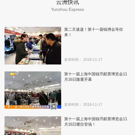
云洲快讯
快
Yunzhou Express
讯
招
第二天速递！第十一届钱博会等你
商
来！
指
南
投
发布时间： 2018-11-17
诉
与
第十一届上海中国钱币邮票博览会11
建
月16日隆重开幕
议
关
于
发布时间： 2018-11-17
我
们
第十一届上海中国钱币邮票博览会11
月16日耀目登场！