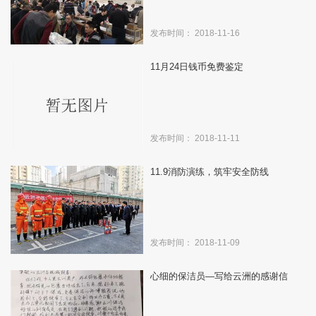
发布时间： 2018-11-16
11月24日钱币免费鉴定
发布时间： 2018-11-11
11.9消防演练，筑牢安全防线
发布时间： 2018-11-09
心细的保洁员—写给云洲的感谢信